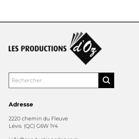
AUTRES PRODUITS
Adresse
2220 chemin du Fleuve
Lévis
(
QC
)
G6W 1Y4