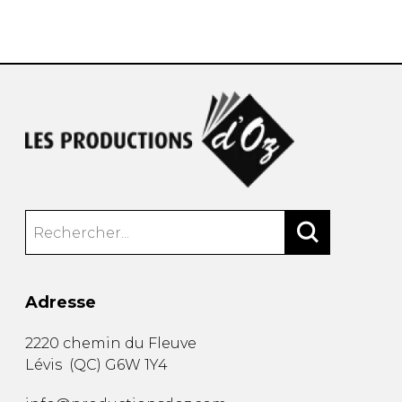
AUTRES PRODUITS
Adresse
2220 chemin du Fleuve
Lévis
(
QC
)
G6W 1Y4