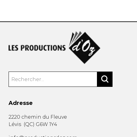
AUTRES PRODUITS
Adresse
2220 chemin du Fleuve
Lévis
(
QC
)
G6W 1Y4