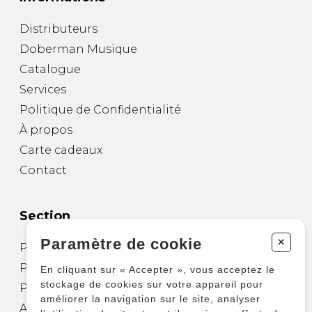
Distributeurs
Doberman Musique
Catalogue
Services
Politique de Confidentialité
À propos
Carte cadeaux
Contact
Section
+
Paramètre de cookie
Partitions pour guitare
Partitions pour autres instruments
En cliquant sur « Accepter », vous acceptez le
stockage de cookies sur votre appareil pour
Partitions pour ensembles
améliorer la navigation sur le site, analyser
Autres produits