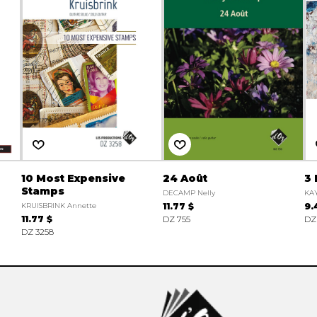
10 Most Expensive
24 Août
3 
Stamps
DECAMP Nelly
KAY
KRUISBRINK Annette
11.77 $
9.
11.77 $
DZ 755
DZ
DZ 3258