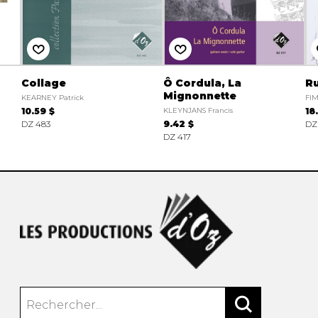
Collage
Ô Cordula, La
Ru
Mignonnette
KEARNEY Patrick
FIM
10.59 $
KLEYNJANS Francis
18
DZ 483
9.42 $
DZ
DZ 417