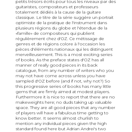
petits trésors écrits pour tous les niveaux par des
guitaristes, compositeurs et professeurs
totalement dédiés à la cause de la guitare
classique. Le titre de la série suggère un portrait
optimiste de la pratique de l'instrument dans
plusieurs régions du globe et l'étendue de la
«famille» de compositeurs qui publient
régulièrement chez d'OZ. Ce métissage de
genres et de régions colore à l'occasion les
pièces d'éléments nationaux qui les distinguent
merveilleusement. This is a most exciting series
of books. As the preface states d'OZ has all
manner of really good pieces in its back
catalogue, from any number of writers who you
may not have come across unless you have
sampled d'OZ before (and if not, why not?) So
this progressive series of books has many little
gems that are firmly aimed at modest players.
Furthermore it is nice to report that there are no
makeweights here; no duds taking up valuable
space. They are all good pieces that any number
of players will have a fabulous time getting to
know better. It seems almost churlish to
mention any individual pieces given the high
standard found here but Adrian Andrei's two