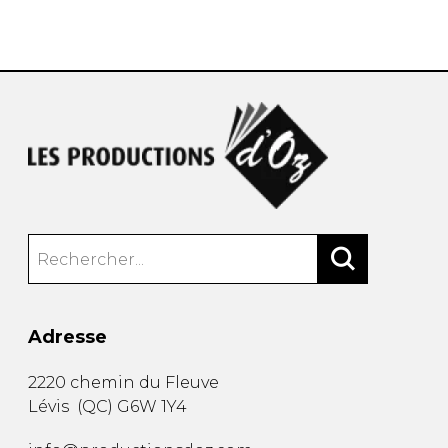
AUTRES PRODUITS
Adresse
2220 chemin du Fleuve
Lévis
(
QC
)
G6W 1Y4