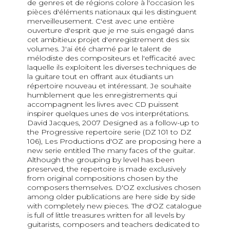
de genres et de régions colore à l'occasion les
pièces d'éléments nationaux qui les distinguent
merveilleusement. C'est avec une entière
ouverture d'esprit que je me suis engagé dans
cet ambitieux projet d'enregistrement des six
volumes. J'ai été charmé par le talent de
mélodiste des compositeurs et l'efficacité avec
laquelle ils exploitent les diverses techniques de
la guitare tout en offrant aux étudiants un
répertoire nouveau et intéressant. Je souhaite
humblement que les enregistrements qui
accompagnent les livres avec CD puissent
inspirer quelques unes de vos interprétations.
David Jacques, 2007 Designed as a follow-up to
the Progressive repertoire serie (DZ 101 to DZ
106), Les Productions d'OZ are proposing here a
new serie entitled The many faces of the guitar.
Although the grouping by level has been
preserved, the repertoire is made exclusively
from original compositions chosen by the
composers themselves. D'OZ exclusives chosen
among older publications are here side by side
with completely new pieces. The d'OZ catalogue
is full of little treasures written for all levels by
guitarists, composers and teachers dedicated to