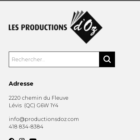
Adresse
2220 chemin du Fleuve
Lévis
(
QC
)
G6W 1Y4
info@productionsdoz.com
418 834-8384