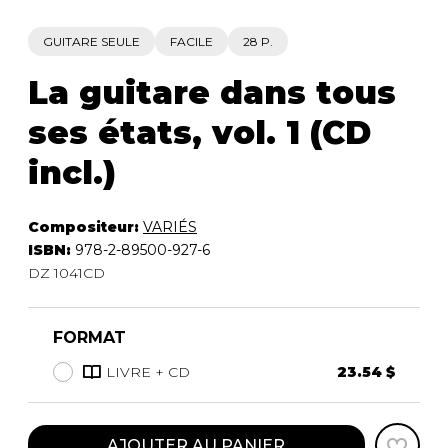
GUITARE SEULE
FACILE
28 P.
La guitare dans tous
ses états, vol. 1 (CD
incl.)
Compositeur:
VARIÉS
ISBN:
978-2-89500-927-6
DZ 1041CD
FORMAT
LIVRE + CD
23.54 $
AJOUTER AU PANIER