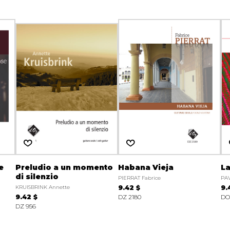
e
Preludio a un momento
Habana Vieja
La
di silenzio
PIERRAT Fabrice
PAV
KRUISBRINK Annette
9.42 $
9.
9.42 $
DZ 2180
DO
DZ 956