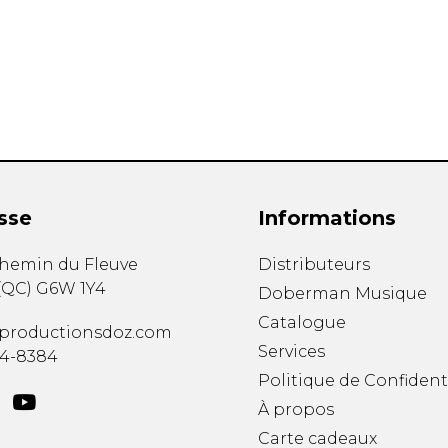
Hautbois
Luth
Mandoline
Orgue
Percussion
Piano
Saxophone
Trombone
Trompette
sse
Informations
Tuba
Ukulélé
chemin du Fleuve
Distributeurs
Violon
(
QC
)
G6W 1Y4
Doberman Musique
Violoncelle
Catalogue
Voix
productionsdoz.com
Services
34-8384
Politique de Confident
À propos
Carte cadeaux