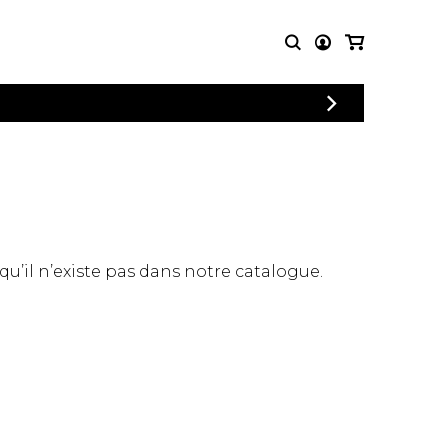
CONNEXION
PARTITIONS
AUTRES
INSCRIPTION
POUR
PRODUITS
ENSEMBLES
Articles promotionnels
Chœur
Cordes Knobloch
Concerto
Disques compacts et
Musique de chambre
DVDs
 qu’il n’existe pas dans notre catalogue.
Orchestre
Ouvrages théoriques
et livres
Quatuor de flûtes
Quatuor de saxophones