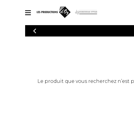
CATALOGUE
Explorez notre catalogue de partitions riche en œuvres originales
PAR
en arrangements de qualité.
Méthod
Guitare 
Explorez notre catalogue de partitions
2 guitare
riche en œuvres originales et en
arrangements de qualité.
3 guitare
PARTITIONS POUR GUITARE
Le produit que vous recherchez n’est pas
4 guitare
5 guitare
Ensembl
PARTITIONS POUR AUTRES INSTRUMENTS
Orchestr
Concerto
Guitare 
PARTITIONS POUR ENSEMBLES
Musique