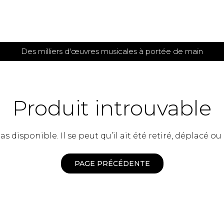
Des milliers d'œuvres musicales à portée de main
 et
TITIONS POUR GUITARE
PARTITIONS
POUR
AUTRES
es
INSTRUMENTS
Produit introuvable
seule
Alto
s
Basse électrique
s
 disponible. Il se peut qu’il ait été retiré, déplacé ou
Basson
s
Clarinette
s et plus
Clavecin
PAGE PRÉCÉDENTE
e de guitares
Contrebasse
e de guitares
Cor anglais
 pour guitare
Cor français
et un autre instrument
Flûte
 de chambre avec guitare
Harpe