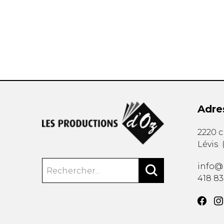
AUTRES PRODUITS
Adre
2220 
Lévis
info@
418 8