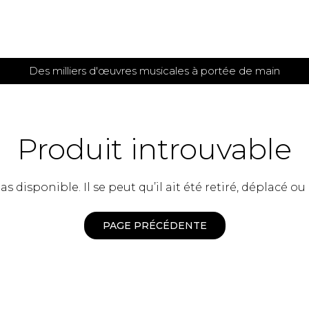
Des milliers d'œuvres musicales à portée de main
 et
TITIONS POUR GUITARE
PARTITIONS
POUR
AUTRES
es
INSTRUMENTS
Produit introuvable
seule
Alto
s
Basse électrique
s
 disponible. Il se peut qu’il ait été retiré, déplacé ou
Basson
s
Clarinette
s et plus
Clavecin
PAGE PRÉCÉDENTE
e de guitares
Contrebasse
e de guitares
Cor anglais
 pour guitare
Cor français
et un autre instrument
Flûte
 de chambre avec guitare
Harpe