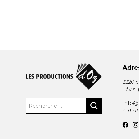
AUTRES PRODUITS
Adre
2220 
Lévis
info@
418 8