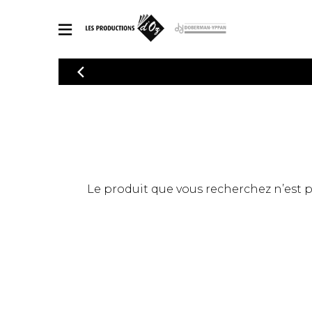
CATALOGUE
Explorez notre catalogue de partitions riche en œuvres originales
PAR
en arrangements de qualité.
Méthod
Guitare 
Explorez notre catalogue de partitions
2 guitare
riche en œuvres originales et en
arrangements de qualité.
3 guitare
PARTITIONS POUR GUITARE
Le produit que vous recherchez n’est pas
4 guitare
5 guitare
Ensembl
PARTITIONS POUR AUTRES INSTRUMENTS
Orchestr
Concerto
Guitare 
PARTITIONS POUR ENSEMBLES
Musique