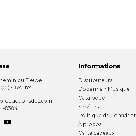
Hautbois
Luth
Mandoline
Orgue
Percussion
Piano
Saxophone
Trombone
Trompette
sse
Informations
Tuba
Ukulélé
chemin du Fleuve
Distributeurs
Violon
(
QC
)
G6W 1Y4
Doberman Musique
Violoncelle
Catalogue
Voix
productionsdoz.com
Services
34-8384
Politique de Confident
À propos
Carte cadeaux