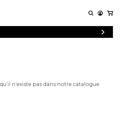
CONNEXION
PARTITIONS
AUTRES
INSCRIPTION
POUR
PRODUITS
ENSEMBLES
Articles promotionnels
Chœur
Cordes Knobloch
Concerto
Disques compacts et
Musique de chambre
DVDs
 qu’il n’existe pas dans notre catalogue.
Orchestre
Ouvrages théoriques
et livres
Quatuor de flûtes
Quatuor de saxophones