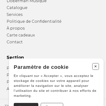
Doberman Musique
Catalogue
Services
Politique de Confidentialité
À propos
Carte cadeaux
Contact
Section
+
Paramètre de cookie
Partitions pour guitare
Partitions pour autres instruments
En cliquant sur « Accepter », vous acceptez le
stockage de cookies sur votre appareil pour
Partitions pour ensembles
améliorer la navigation sur le site, analyser
Autres produits
l’utilisation du site et contribuer à nos efforts de
marketing.
TOUS DROITS RÉSERVÉS © COPYRIGHT 2026 – PRODUCTIONS D'OZ