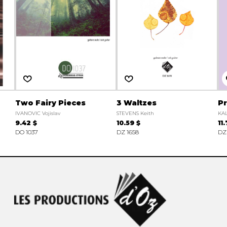
Two Fairy Pieces
3 Waltzes
P
IVANOVIC Vojislav
STEVENS Keith
KAL
9.42 $
10.59 $
11
DO 1037
DZ 1658
DZ