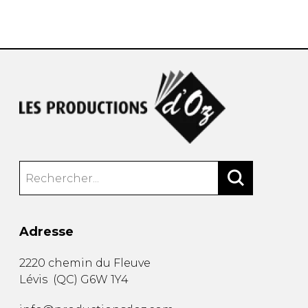
AUTRES PRODUITS
Adresse
2220 chemin du Fleuve
Lévis
(
QC
)
G6W 1Y4