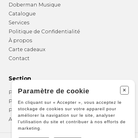
Doberman Musique
Catalogue
Services
Politique de Confidentialité
À propos
Carte cadeaux
Contact
Section
+
Paramètre de cookie
Partitions pour guitare
Partitions pour autres instruments
En cliquant sur « Accepter », vous acceptez le
stockage de cookies sur votre appareil pour
Partitions pour ensembles
améliorer la navigation sur le site, analyser
Autres produits
l’utilisation du site et contribuer à nos efforts de
marketing.