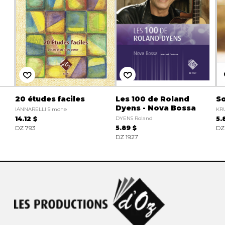
20 études faciles
Les 100 de Roland
So
Dyens - Nova Bossa
IANNARELLI Simone
KRU
14.12 $
DYENS Roland
5.
DZ 793
5.89 $
DZ
DZ 1927