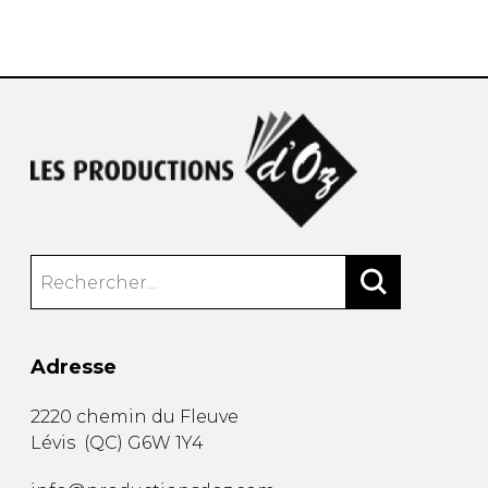
AUTRES PRODUITS
Adresse
2220 chemin du Fleuve
Lévis
(
QC
)
G6W 1Y4