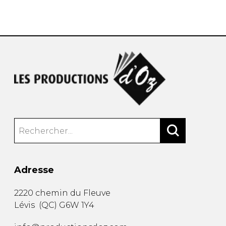
AUTRES PRODUITS
Adresse
2220 chemin du Fleuve
Lévis
(
QC
)
G6W 1Y4