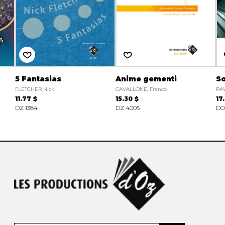
5 Fantasias
Anime gementi
So
FLETCHER Nick
CAVALLONE, Franco
PAV
11.77 $
15.30 $
17
DZ 1384
DZ 4005
DO