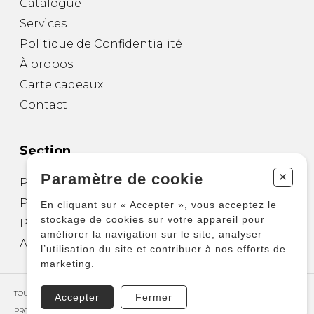
Catalogue
Services
Politique de Confidentialité
À propos
Carte cadeaux
Contact
Section
+
Paramètre de cookie
Partitions pour guitare
Partitions pour autres instruments
En cliquant sur « Accepter », vous acceptez le
stockage de cookies sur votre appareil pour
Partitions pour ensembles
améliorer la navigation sur le site, analyser
Autres produits
l’utilisation du site et contribuer à nos efforts de
marketing.
TOUS DROITS RÉSERVÉS © COPYRIGHT 2026 – PRODUCTIONS D'OZ
Accepter
Fermer
PROPULSÉ PAR