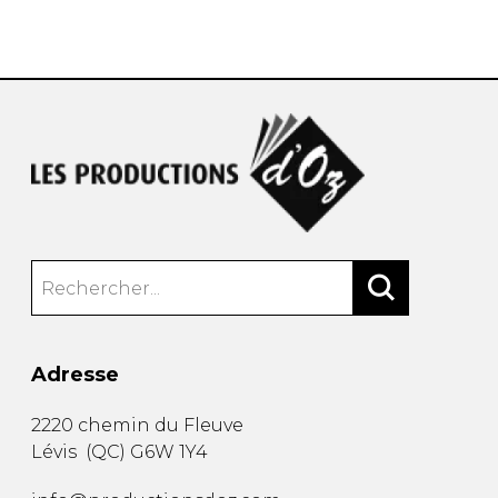
AUTRES PRODUITS
Adresse
2220 chemin du Fleuve
Lévis
(
QC
)
G6W 1Y4