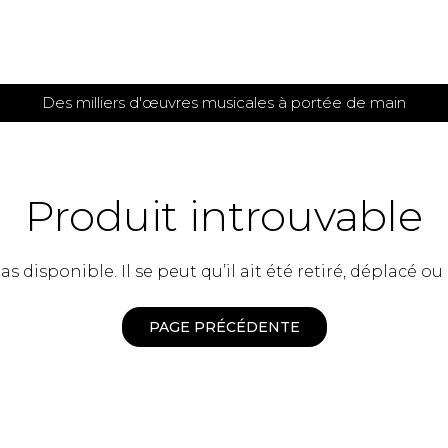
Des milliers d'œuvres musicales à portée de main
 et
TITIONS POUR GUITARE
PARTITIONS
POUR
AUTRES
es
INSTRUMENTS
Produit introuvable
seule
Alto
s
Basse électrique
s
 disponible. Il se peut qu’il ait été retiré, déplacé ou
Basson
s
Clarinette
s et plus
Clavecin
PAGE PRÉCÉDENTE
e de guitares
Contrebasse
e de guitares
Cor anglais
 pour guitare
Cor français
et un autre instrument
Flûte
 de chambre avec guitare
Harpe