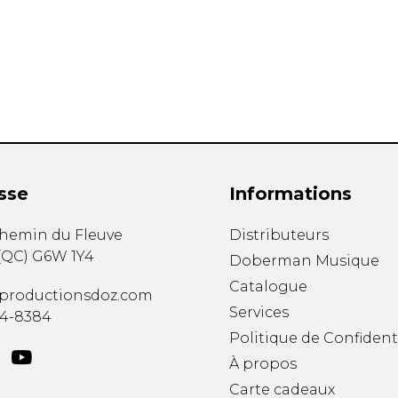
Hautbois
Luth
Mandoline
Orgue
Percussion
Piano
Saxophone
Trombone
Trompette
sse
Informations
Tuba
Ukulélé
chemin du Fleuve
Distributeurs
Violon
(
QC
)
G6W 1Y4
Doberman Musique
Violoncelle
Catalogue
Voix
productionsdoz.com
Services
34-8384
Politique de Confident
À propos
Carte cadeaux