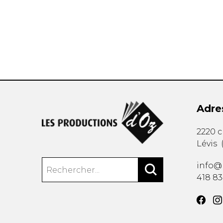
AUTRES PRODUITS
Adre
2220 
Lévis
info@
418 8