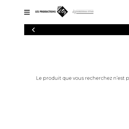
CATALOGUE
Explorez notre catalogue de partitions riche en œuvres originales
PAR
en arrangements de qualité.
Méthod
Guitare 
Explorez notre catalogue de partitions
2 guitare
riche en œuvres originales et en
arrangements de qualité.
3 guitare
PARTITIONS POUR GUITARE
Le produit que vous recherchez n’est pas
4 guitare
5 guitare
Ensembl
PARTITIONS POUR AUTRES INSTRUMENTS
Orchestr
Concerto
Guitare 
PARTITIONS POUR ENSEMBLES
Musique