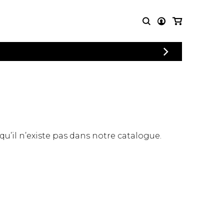
CONNEXION
PARTITIONS
AUTRES
INSCRIPTION
POUR
PRODUITS
ENSEMBLES
Articles promotionnels
Chœur
Cordes Knobloch
Concerto
Disques compacts et
Musique de chambre
DVDs
 qu’il n’existe pas dans notre catalogue.
Orchestre
Ouvrages théoriques
et livres
Quatuor de flûtes
Quatuor de saxophones