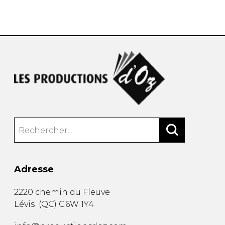
AUTRES PRODUITS
Adresse
2220 chemin du Fleuve
Lévis
(
QC
)
G6W 1Y4