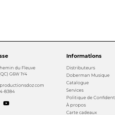
Hautbois
Luth
Mandoline
Orgue
Percussion
Piano
Saxophone
Trombone
Trompette
sse
Informations
Tuba
Ukulélé
chemin du Fleuve
Distributeurs
Violon
(
QC
)
G6W 1Y4
Doberman Musique
Violoncelle
Catalogue
Voix
productionsdoz.com
Services
34-8384
Politique de Confident
À propos
Carte cadeaux