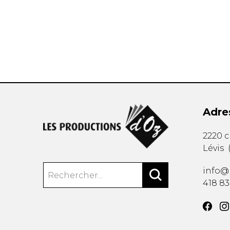
AUTRES PRODUITS
Adre
2220 
Lévis
info@
418 8