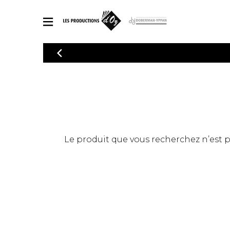
CATALOGUE
Explorez notre catalogue de partitions riche en œuvres originales
PAR
en arrangements de qualité.
Méthod
Guitare 
Explorez notre catalogue de partitions
2 guitare
riche en œuvres originales et en
arrangements de qualité.
3 guitare
PARTITIONS POUR GUITARE
Le produit que vous recherchez n’est pas
4 guitare
5 guitare
Ensembl
PARTITIONS POUR AUTRES INSTRUMENTS
Orchestr
Concerto
Guitare 
PARTITIONS POUR ENSEMBLES
Musique