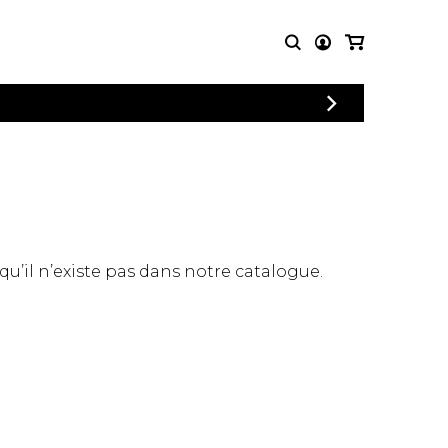
CONNEXION
PARTITIONS
AUTRES
INSCRIPTION
POUR
PRODUITS
ENSEMBLES
Articles promotionnels
Chœur
Cordes Knobloch
Concerto
Disques compacts et
Musique de chambre
DVDs
 qu’il n’existe pas dans notre catalogue.
Orchestre
Ouvrages théoriques
et livres
Quatuor de flûtes
Quatuor de saxophones