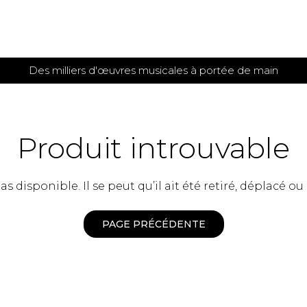
Des milliers d'œuvres musicales à portée de main
 et
TITIONS POUR GUITARE
PARTITIONS
POUR
AUTRES
es
INSTRUMENTS
Produit introuvable
seule
Alto
s
Basse électrique
s
 disponible. Il se peut qu’il ait été retiré, déplacé ou
Basson
s
Clarinette
s et plus
Clavecin
PAGE PRÉCÉDENTE
e de guitares
Contrebasse
e de guitares
Cor anglais
 pour guitare
Cor français
et un autre instrument
Flûte
 de chambre avec guitare
Harpe