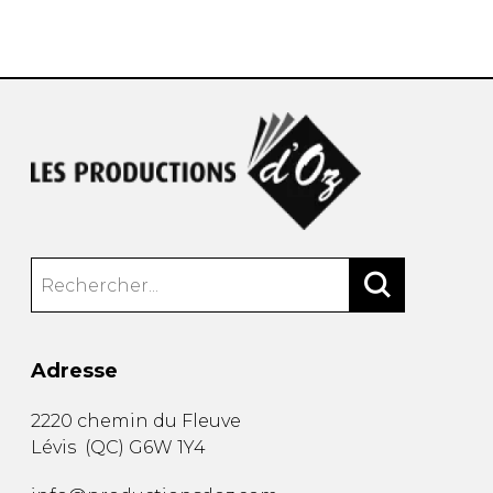
AUTRES PRODUITS
Adresse
2220 chemin du Fleuve
Lévis
(
QC
)
G6W 1Y4