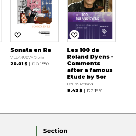
Sonata en Re
Les 100 de
Roland Dyens -
VILLANUEVA Gloria
Comments
20.01 $
DO 1558
after a famous
Etude by Sor
DYENS Roland
9.42 $
DZ 1991
Section