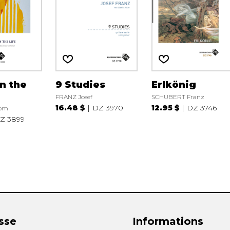
in the
9 Studies
Erlkönig
FRANZ Josef
SCHUBERT Franz
16.48 $
DZ 3970
12.95 $
DZ 3746
Tom
Z 3899
sse
Informations