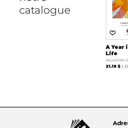
catalogue
A Year 
Life
SALVATORI 
21.19 $
D
Adre