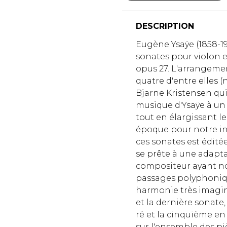
DESCRIPTION
Eugène Ysaÿe (1858-1
sonates pour violon e
opus 27. L'arrangeme
quatre d'entre elles (no
Bjarne Kristensen qui 
musique d'Ysaÿe à un
tout en élargissant le
époque pour notre i
ces sonates est édité
se prête à une adaptat
compositeur ayant n
passages polyphoniqu
harmonie très imagin
et la dernière sonate,
ré et la cinquième en 
sur l'ensemble des pi