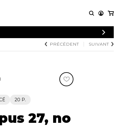
CONNEXION
PRÉCÉDENT
SUIVANT
PARTITIONS
AUTRES
INSCRIPTION
POUR
PRODUITS
ENSEMBLES
Articles promotionnels
Chœur
Cordes Knobloch
Concerto
Disques compacts et
N
Musique de chambre
DVDs
Orchestre
Ouvrages théoriques
et livres
Quatuor de flûtes
CÉ
20 P.
Quatuor de saxophones
pus 27, no