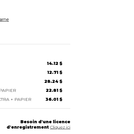
arne
14.12 $
12.71 $
28.24 $
PAPIER
22.81 $
TRA + PAPIER
36.01 $
Besoin d'une licence
d'enregistrement
Cliquez ici