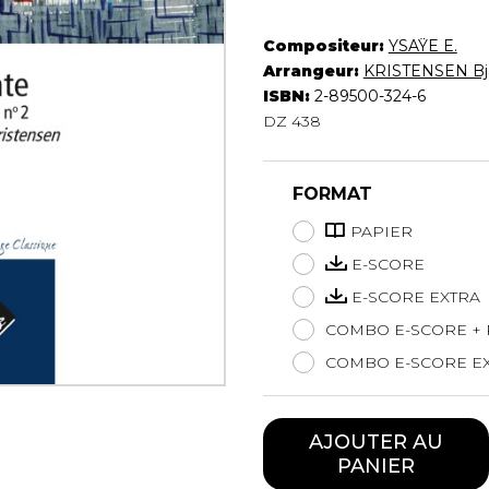
Hautbois
Luth
Compositeur:
YSAŸE E.
Mandoline
Arrangeur:
KRISTENSEN Bj
ISBN:
2-89500-324-6
Orgue
DZ 438
Percussion
Piano
Saxophone
FORMAT
Trombone
Trompette
PAPIER
Tuba
E-SCORE
Ukulélé
E-SCORE EXTRA
Violon
COMBO E-SCORE + 
Violoncelle
Voix
COMBO E-SCORE EX
AJOUTER AU
PANIER