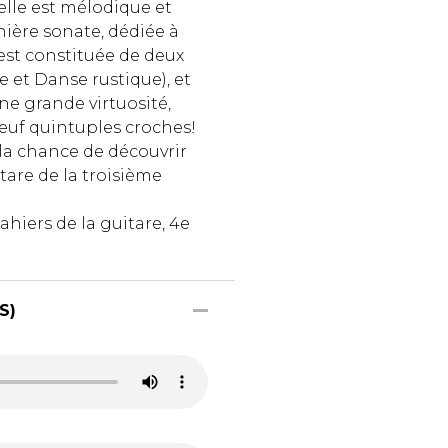
lle est mélodique et
ière sonate, dédiée à
st constituée de deux
 et Danse rustique), et
ne grande virtuosité,
neuf quintuples croches!
la chance de découvrir
tare de la troisième
cahiers de la guitare, 4e
S)