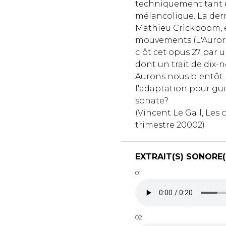
techniquement tant e
mélancolique. La dern
Mathieu Crickboom, e
mouvements (L'Aurore
clôt cet opus 27 par u
dont un trait de dix-
Aurons nous bientôt 
l'adaptation pour gui
sonate?
(Vincent Le Gall, Les 
trimestre 20002)
EXTRAIT(S) SONORE(
01
02