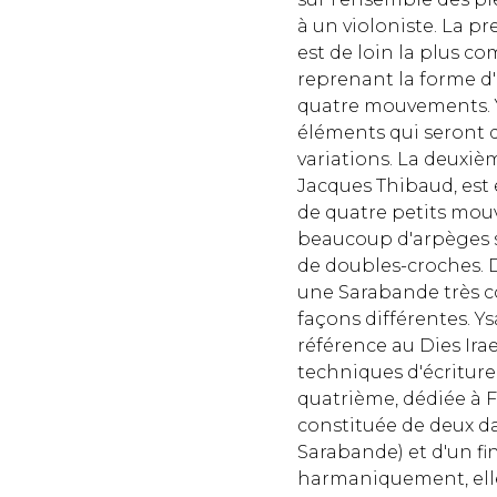
à un violoniste. La pr
est de loin la plus 
reprenant la forme d
quatre mouvements. Ys
éléments qui seront d
variations. La deuxiè
Jacques Thibaud, est
de quatre petits mou
beaucoup d'arpèges 
de doubles-croches. 
une Sarabande très co
façons différentes. Y
référence au Dies Ira
techniques d'écriture 
quatrième, dédiée à Fr
constituée de deux d
Sarabande) et d'un fi
harmaniquement, elle