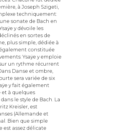
emière, à Joseph Szigeti,
complexe techniquement:
'une sonate de Bach en
aÿe y dévoile les
éclinés en sortes de
me, plus simple, dédiée à
 également constituée
vements: Ysaÿe y emploie
sur un rythme récurrent
Dans Danse et ombre,
urte sera variée de six
saÿe y fait également
e et à quelques
dans le style de Bach. La
itz Kreisler, est
anses (Allemande et
nal. Bien que simple
 est assez délicate