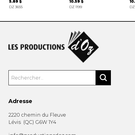
5.89 $
10.59 $
10
DZ 3655
DZ 1199
DZ
Adresse
2220 chemin du Fleuve
Lévis
(
QC
)
G6W 1Y4