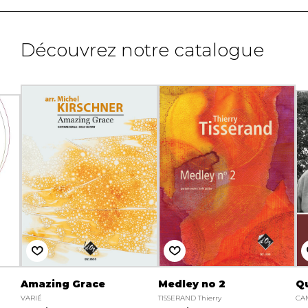
Découvrez notre catalogue
Amazing Grace
Medley no 2
Qu
VARIÉ
TISSERAND Thierry
CAM