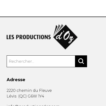
AUTRES PRODUITS
Adresse
2220 chemin du Fleuve
Lévis
(
QC
)
G6W 1Y4