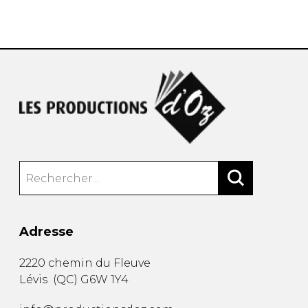
AUTRES PRODUITS
Adresse
2220 chemin du Fleuve
Lévis
(
QC
)
G6W 1Y4