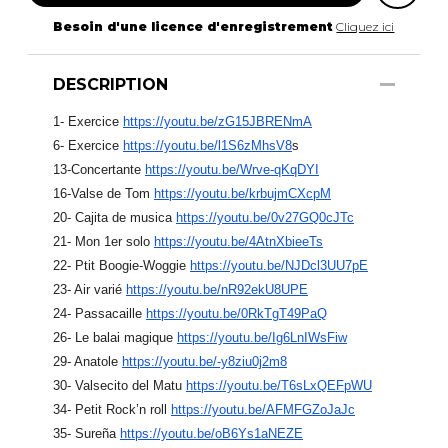
Besoin d'une licence d'enregistrement
Cliquez ici
DESCRIPTION
1- Exercice
https://youtu.be/zG15JBRENmA
6- Exercice
https://youtu.be/l1S6zMhsV8
s
13-Concertante
https://youtu.be/Wrve-qKqDYI
16-Valse de Tom
https://youtu.be/krbujmCXcpM
20- Cajita de musica
https://youtu.be/0v27GQ0cJTc
21- Mon 1er solo
https://youtu.be/4AtnXbieeTs
22- Ptit Boogie-Woggie
https://youtu.be/NJDcl3UU7pE
23- Air varié
https://youtu.be/nR92ekU8UPE
24- Passacaille
https://youtu.be/0RkTgT49PaQ
26- Le balai magique
https://youtu.be/Ig6LnIWsFiw
29- Anatole
https://youtu.be/-y8ziu0j2m8
30- Valsecito del Matu
https://youtu.be/T6sLxQEFpWU
34- Petit Rock’n roll
https://youtu.be/AFMFGZoJaJc
35- Sureña
https://youtu.be/oB6Ys1aNEZE