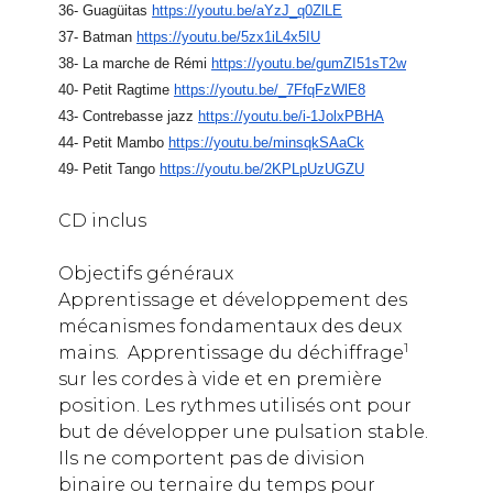
36- Guagüitas
https://youtu.be/aYzJ_q0ZlLE
37- Batman
https://youtu.be/5zx1iL4x5IU
38- La marche de Rémi
https://youtu.be/gumZI51sT2w
40- Petit Ragtime
https://youtu.be/_7FfqFzWlE8
43- Contrebasse jazz
https://youtu.be/i-1JolxPBHA
44- Petit Mambo
https://youtu.be/minsqkSAaCk
49- Petit Tango
https://youtu.be/2KPLpUzUGZU
CD inclus
Objectifs généraux
Apprentissage et développement des
mécanismes fondamentaux des deux
1
mains. Apprentissage du déchiffrage
sur les cordes à vide et en première
position. Les rythmes utilisés ont pour
but de développer une pulsation stable.
Ils ne comportent pas de division
binaire ou ternaire du temps pour