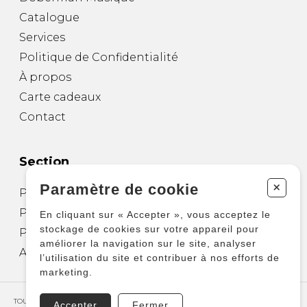
Catalogue
Services
Politique de Confidentialité
À propos
Carte cadeaux
Contact
Section
+
Paramètre de cookie
Partitions pour guitare
Partitions pour autres instruments
En cliquant sur « Accepter », vous acceptez le
stockage de cookies sur votre appareil pour
Partitions pour ensembles
améliorer la navigation sur le site, analyser
Autres produits
l’utilisation du site et contribuer à nos efforts de
marketing.
TOUS DROITS RÉSERVÉS © COPYRIGHT 2026 – PRODUCTIONS D'OZ
Accepter
Fermer