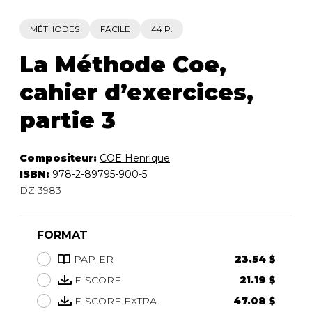
MÉTHODES
FACILE
44 P.
La Méthode Coe,
cahier d’exercices,
partie 3
Compositeur:
COE Henrique
ISBN:
978-2-89795-900-5
DZ 3983
FORMAT
PAPIER
23.54 $
E-SCORE
21.19 $
E-SCORE EXTRA
47.08 $