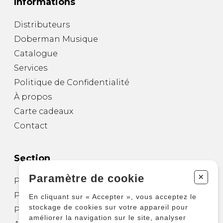
Informations
Distributeurs
Doberman Musique
Catalogue
Services
Politique de Confidentialité
À propos
Carte cadeaux
Contact
Section
+
Paramètre de cookie
Partitions pour guitare
Partitions pour autres instruments
En cliquant sur « Accepter », vous acceptez le
stockage de cookies sur votre appareil pour
Partitions pour ensembles
améliorer la navigation sur le site, analyser