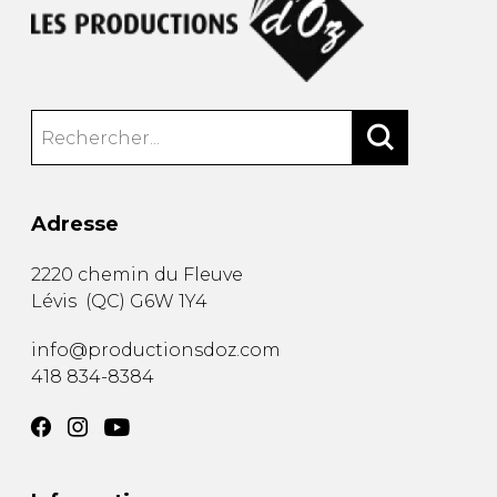
Adresse
2220 chemin du Fleuve
Lévis
(
QC
)
G6W 1Y4
info@productionsdoz.com
418 834-8384