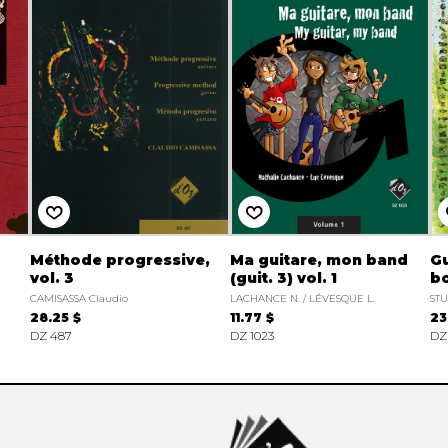
Méthode progressive,
Ma guitare, mon band
Gu
vol. 3
(guit. 3) vol. 1
bo
CAMISASSA Claudio
LACHANCE N. / LÉVESQUE L.
ST
28.25 $
11.77 $
23
DZ 487
DZ 1023
DZ 