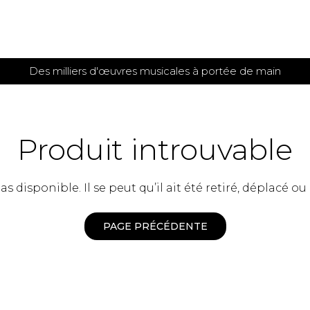
Des milliers d'œuvres musicales à portée de main
 et
TITIONS POUR GUITARE
PARTITIONS
POUR
AUTRES
es
INSTRUMENTS
Produit introuvable
seule
Alto
s
Basse électrique
s
 disponible. Il se peut qu’il ait été retiré, déplacé ou
Basson
s
Clarinette
s et plus
Clavecin
PAGE PRÉCÉDENTE
e de guitares
Contrebasse
e de guitares
Cor anglais
 pour guitare
Cor français
et un autre instrument
Flûte
 de chambre avec guitare
Harpe