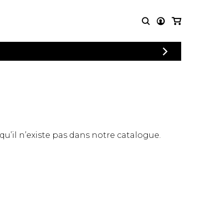
CONNEXION
PARTITIONS
AUTRES
INSCRIPTION
POUR
PRODUITS
ENSEMBLES
Articles promotionnels
Chœur
Cordes Knobloch
Concerto
Disques compacts et
Musique de chambre
DVDs
 qu’il n’existe pas dans notre catalogue.
Orchestre
Ouvrages théoriques
et livres
Quatuor de flûtes
Quatuor de saxophones