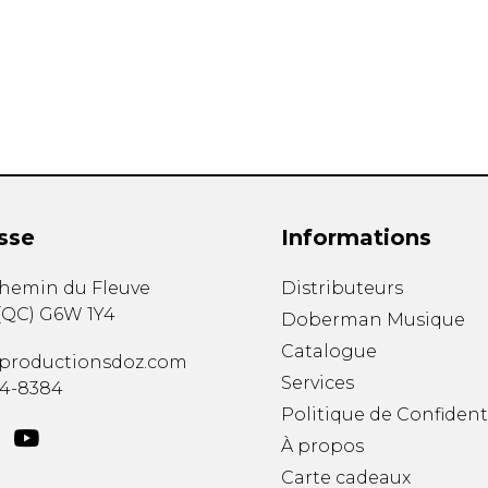
Hautbois
Luth
Mandoline
Orgue
Percussion
Piano
Saxophone
Trombone
Trompette
sse
Informations
Tuba
Ukulélé
chemin du Fleuve
Distributeurs
Violon
(
QC
)
G6W 1Y4
Doberman Musique
Violoncelle
Catalogue
Voix
productionsdoz.com
Services
34-8384
Politique de Confident
À propos
Carte cadeaux