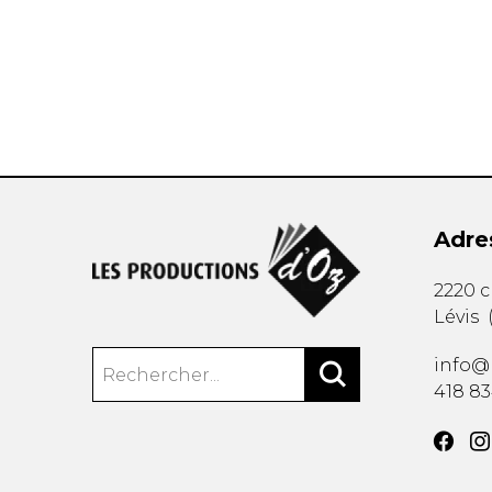
AUTRES PRODUITS
Adre
2220 
Lévis
info@
418 8