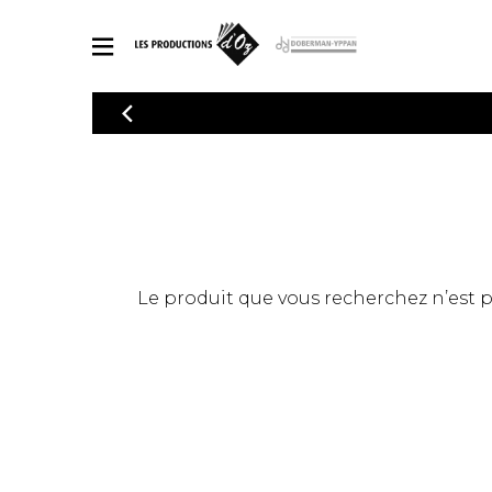
CATALOGUE
Explorez notre catalogue de partitions riche en œuvres originales
PAR
en arrangements de qualité.
Méthod
Guitare 
Explorez notre catalogue de partitions
2 guitare
riche en œuvres originales et en
arrangements de qualité.
3 guitare
PARTITIONS POUR GUITARE
Le produit que vous recherchez n’est pas
4 guitare
5 guitare
Ensembl
PARTITIONS POUR AUTRES INSTRUMENTS
Orchestr
Concerto
Guitare 
PARTITIONS POUR ENSEMBLES
Musique