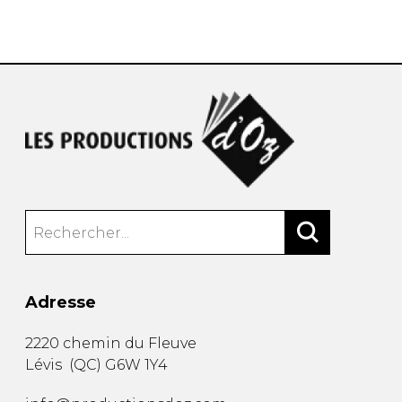
AUTRES PRODUITS
Adresse
2220 chemin du Fleuve
Lévis
(
QC
)
G6W 1Y4