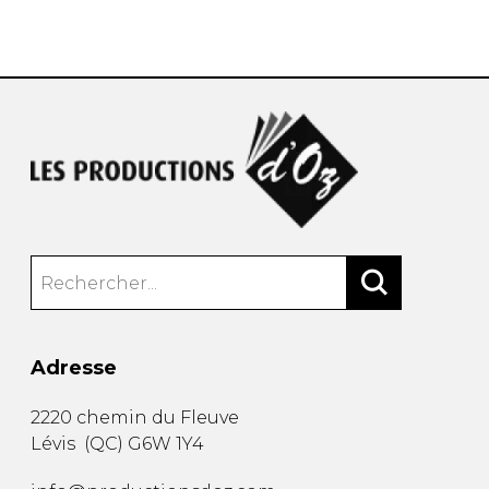
AUTRES PRODUITS
Adresse
2220 chemin du Fleuve
Lévis
(
QC
)
G6W 1Y4