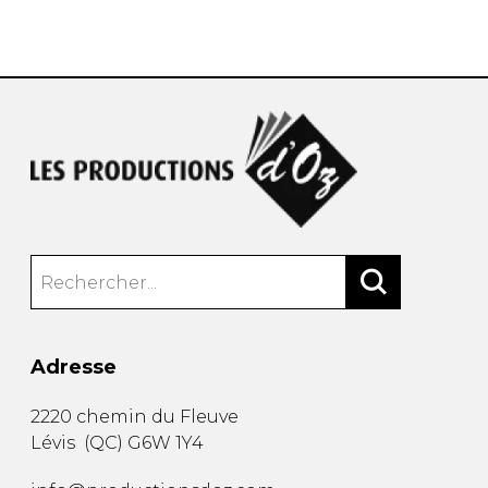
AUTRES PRODUITS
Adresse
2220 chemin du Fleuve
Lévis
(
QC
)
G6W 1Y4