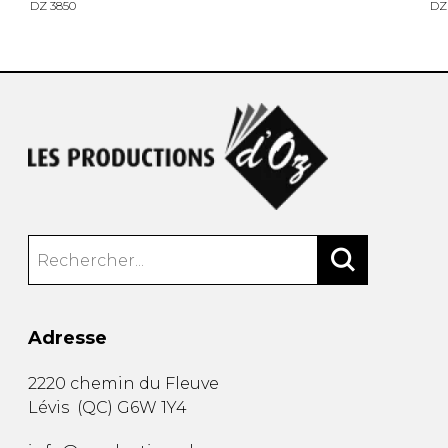
DZ 3850
DZ
Adresse
2220 chemin du Fleuve
Lévis
(
QC
)
G6W 1Y4