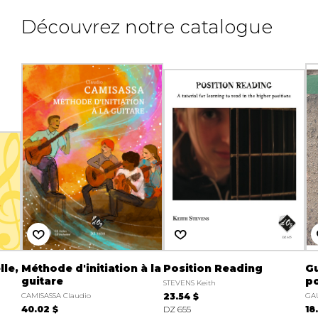
Découvrez notre catalogue
lle,
Méthode d'initiation à la
Position Reading
Gu
guitare
po
STEVENS Keith
CAMISASSA Claudio
23.54 $
GA
40.02 $
DZ 655
18