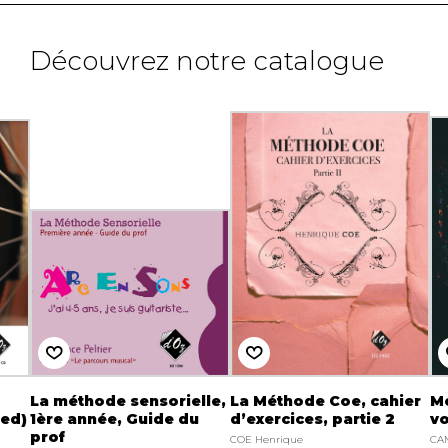
Découvrez notre catalogue
La méthode sensorielle,
La Méthode Coe, cahier
Mé
ded)
1ère année, Guide du
d’exercices, partie 2
vo
prof
COE Henrique
CAM