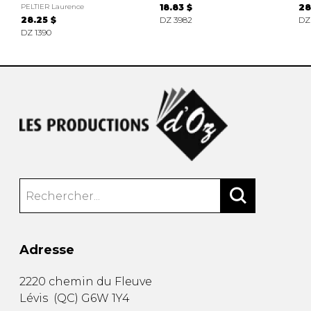
PELTIER Laurence
18.83 $
28
28.25 $
DZ 3982
DZ
DZ 1390
Adresse
2220 chemin du Fleuve
Lévis
(
QC
)
G6W 1Y4