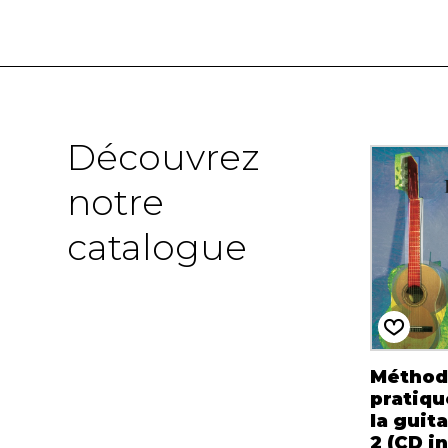
Découvrez
notre
catalogue
Méthod
pratiqu
la guita
2 (CD in