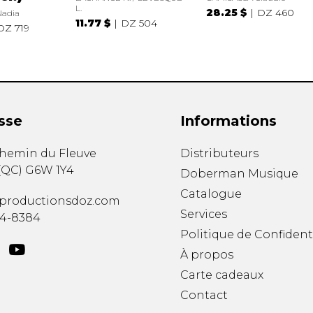
L.
28.25 $
DZ 460
adia
11.77 $
DZ 504
DZ 719
sse
Informations
chemin du Fleuve
Distributeurs
(
QC
)
G6W 1Y4
Doberman Musique
Catalogue
productionsdoz.com
Services
34-8384
Politique de Confident
À propos
Carte cadeaux
Contact