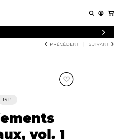
CONNEXION
PRÉCÉDENT
SUIVANT
PARTITIONS
AUTRES
INSCRIPTION
POUR
PRODUITS
ENSEMBLES
Articles promotionnels
Chœur
Cordes Knobloch
Concerto
Disques compacts et
Musique de chambre
DVDs
Orchestre
Ouvrages théoriques
et livres
Quatuor de flûtes
16 P.
Quatuor de saxophones
fements
ux, vol. 1