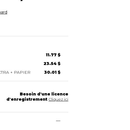
ard
11.77 $
23.54 $
TRA + PAPIER
30.01 $
Besoin d'une licence
d'enregistrement
Cliquez ici