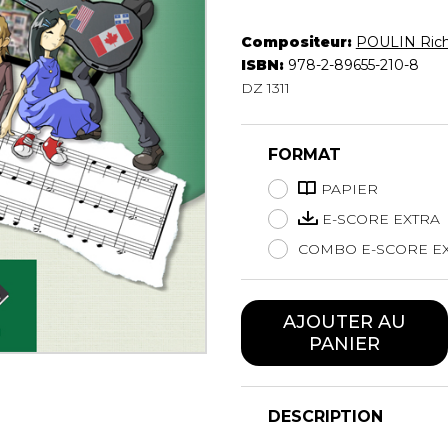
Hautbois
Luth
Compositeur:
POULIN Rich
Mandoline
ISBN:
978-2-89655-210-8
DZ 1311
Orgue
Percussion
Piano
FORMAT
Saxophone
Trombone
PAPIER
Trompette
E-SCORE EXTRA
Tuba
COMBO E-SCORE EX
Ukulélé
Violon
Violoncelle
AJOUTER AU
Voix
PANIER
DESCRIPTION