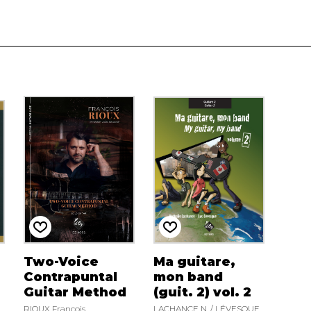
Two-Voice
Ma guitare,
Contrapuntal
mon band
Guitar Method
(guit. 2) vol. 2
RIOUX François
LACHANCE N. / LÉVESQUE