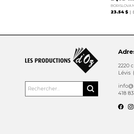
BORISLOVA N
23.54 $
Adre
2220 
Lévis
info@
418 8