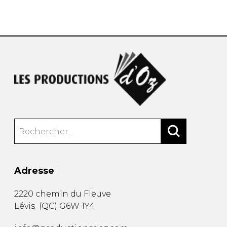
AUTRES PRODUITS
Adresse
2220 chemin du Fleuve
Lévis
(
QC
)
G6W 1Y4