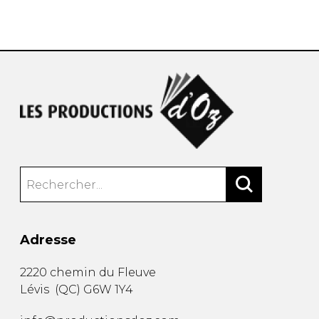
AUTRES PRODUITS
Adresse
2220 chemin du Fleuve
Lévis
(
QC
)
G6W 1Y4