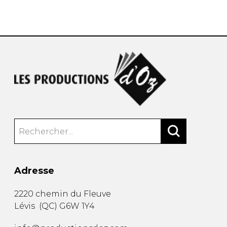
AUTRES PRODUITS
Adresse
2220 chemin du Fleuve
Lévis
(
QC
)
G6W 1Y4