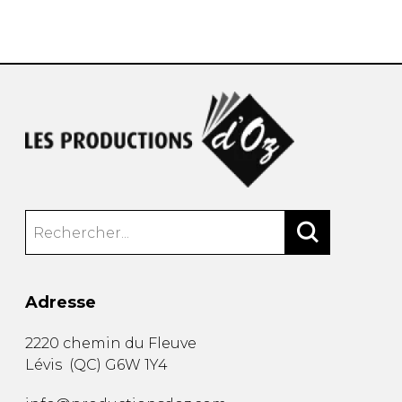
AUTRES PRODUITS
Adresse
2220 chemin du Fleuve
Lévis
(
QC
)
G6W 1Y4