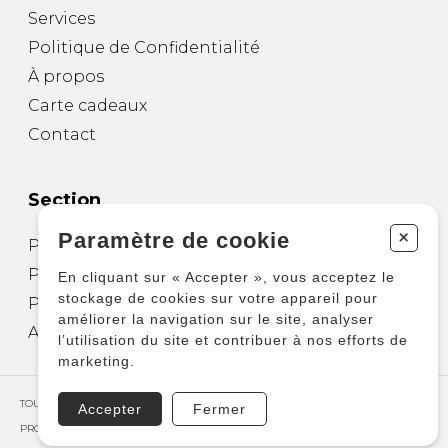
Services
Politique de Confidentialité
À propos
Carte cadeaux
Contact
Section
+
Paramètre de cookie
Partitions pour guitare
Partitions pour autres instruments
En cliquant sur « Accepter », vous acceptez le
stockage de cookies sur votre appareil pour
Partitions pour ensembles
améliorer la navigation sur le site, analyser
Autres produits
l’utilisation du site et contribuer à nos efforts de
marketing.
TOUS DROITS RÉSERVÉS © COPYRIGHT 2026 – PRODUCTIONS D'OZ
Accepter
Fermer
PROPULSÉ PAR