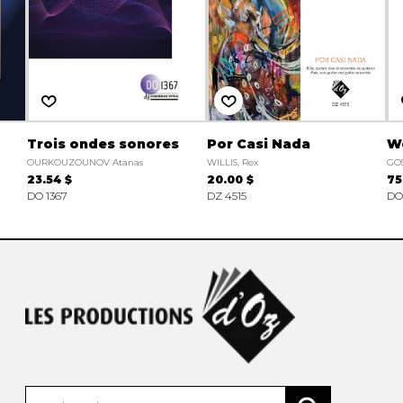
Trois ondes sonores
Por Casi Nada
W
OURKOUZOUNOV Atanas
WILLIS, Rex
GOS
23.54 $
20.00 $
75
DO 1367
DZ 4515
DO