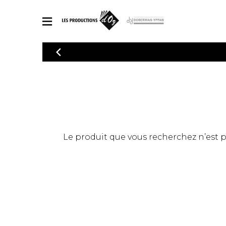
CATALOGUE
Explorez notre catalogue de partitions riche en œuvres originales
PAR
en arrangements de qualité.
Méthod
Guitare 
Explorez notre catalogue de partitions
2 guitare
riche en œuvres originales et en
arrangements de qualité.
3 guitare
PARTITIONS POUR GUITARE
Le produit que vous recherchez n’est pas
4 guitare
5 guitare
Ensembl
PARTITIONS POUR AUTRES INSTRUMENTS
Orchestr
Concerto
Guitare 
PARTITIONS POUR ENSEMBLES
Musique