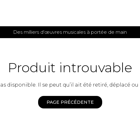
Des milliers d'œuvres musicales à portée de main
 et
TITIONS POUR GUITARE
PARTITIONS
POUR
AUTRES
es
INSTRUMENTS
Produit introuvable
seule
Alto
s
Basse électrique
s
 disponible. Il se peut qu’il ait été retiré, déplacé ou
Basson
s
Clarinette
s et plus
Clavecin
PAGE PRÉCÉDENTE
e de guitares
Contrebasse
e de guitares
Cor anglais
 pour guitare
Cor français
et un autre instrument
Flûte
 de chambre avec guitare
Harpe