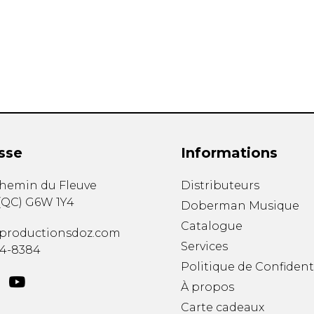
Hautbois
Luth
Mandoline
Orgue
Percussion
Piano
Saxophone
Trombone
Trompette
sse
Informations
Tuba
Ukulélé
chemin du Fleuve
Distributeurs
Violon
(
QC
)
G6W 1Y4
Doberman Musique
Violoncelle
Catalogue
Voix
productionsdoz.com
Services
34-8384
Politique de Confident
À propos
Carte cadeaux