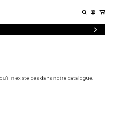
CONNEXION
PARTITIONS
AUTRES
INSCRIPTION
POUR
PRODUITS
ENSEMBLES
Articles promotionnels
Chœur
Cordes Knobloch
Concerto
Disques compacts et
Musique de chambre
DVDs
 qu’il n’existe pas dans notre catalogue.
Orchestre
Ouvrages théoriques
et livres
Quatuor de flûtes
Quatuor de saxophones