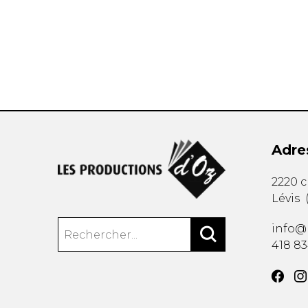
AUTRES PRODUITS
Adre
2220 
Lévis
info@
418 8