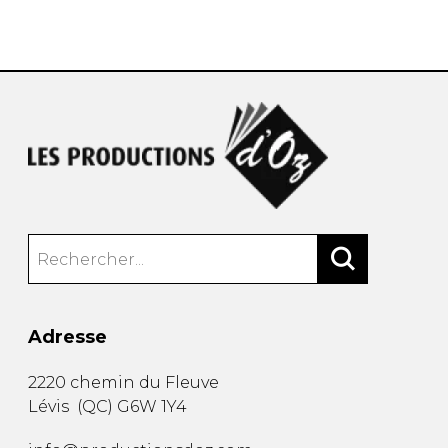
AUTRES PRODUITS
Adresse
2220 chemin du Fleuve
Lévis
(
QC
)
G6W 1Y4