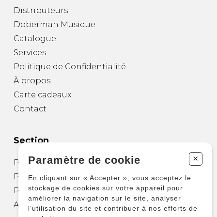
Distributeurs
Doberman Musique
Catalogue
Services
Politique de Confidentialité
À propos
Carte cadeaux
Contact
Section
+
Paramètre de cookie
Partitions pour guitare
Partitions pour autres instruments
En cliquant sur « Accepter », vous acceptez le
stockage de cookies sur votre appareil pour
Partitions pour ensembles
améliorer la navigation sur le site, analyser
Autres produits
l’utilisation du site et contribuer à nos efforts de