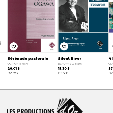
Sérénade pastorale
Silent River
4 
OGAWA Takashi
BEAUVAIS William
CLA
20.01 $
15.30 $
37
DZ 308
DZ 568
DZ