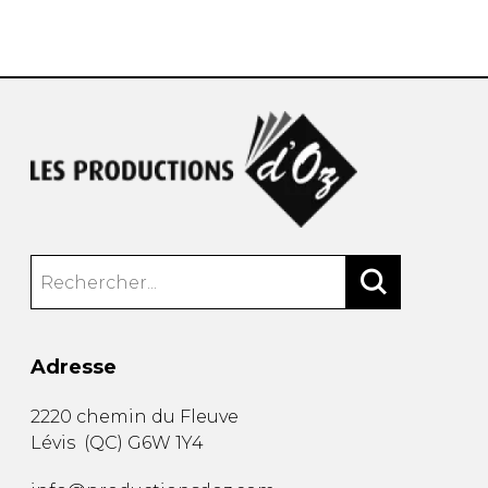
AUTRES PRODUITS
Adresse
2220 chemin du Fleuve
Lévis
(
QC
)
G6W 1Y4