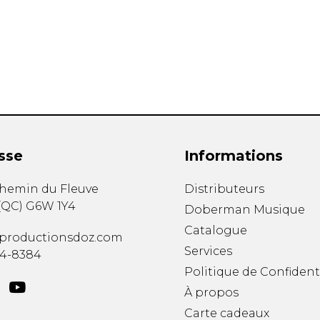
Hautbois
Luth
Mandoline
Orgue
Percussion
Piano
Saxophone
Trombone
Trompette
sse
Informations
Tuba
Ukulélé
chemin du Fleuve
Distributeurs
Violon
(
QC
)
G6W 1Y4
Doberman Musique
Violoncelle
Catalogue
Voix
productionsdoz.com
Services
34-8384
Politique de Confident
À propos
Carte cadeaux