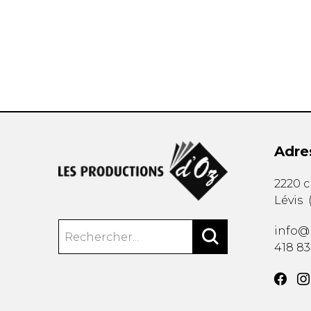
AUTRES PRODUITS
Adre
2220 
Lévis
info@
418 8