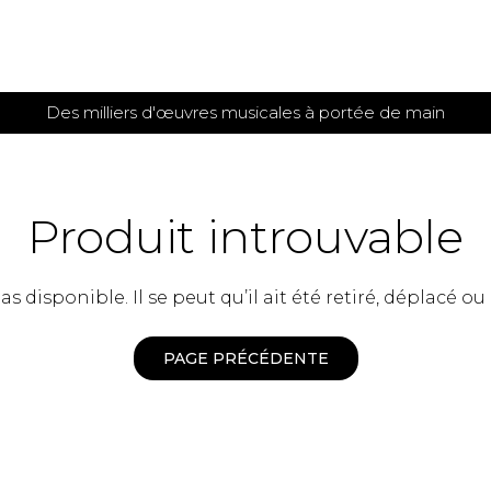
Des milliers d'œuvres musicales à portée de main
 et
TITIONS POUR GUITARE
PARTITIONS
POUR
AUTRES
es
INSTRUMENTS
Produit introuvable
seule
Alto
s
Basse électrique
s
 disponible. Il se peut qu’il ait été retiré, déplacé ou
Basson
s
Clarinette
s et plus
Clavecin
PAGE PRÉCÉDENTE
e de guitares
Contrebasse
e de guitares
Cor anglais
 pour guitare
Cor français
et un autre instrument
Flûte
 de chambre avec guitare
Harpe