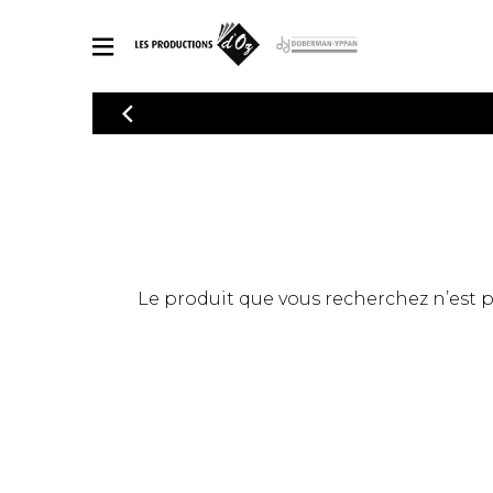
CATALOGUE
Explorez notre catalogue de partitions riche en œuvres originales
PAR
en arrangements de qualité.
Méthod
Guitare 
Explorez notre catalogue de partitions
2 guitare
riche en œuvres originales et en
arrangements de qualité.
3 guitare
PARTITIONS POUR GUITARE
Le produit que vous recherchez n’est pas
4 guitare
5 guitare
Ensembl
PARTITIONS POUR AUTRES INSTRUMENTS
Orchestr
Concerto
Guitare 
PARTITIONS POUR ENSEMBLES
Musique