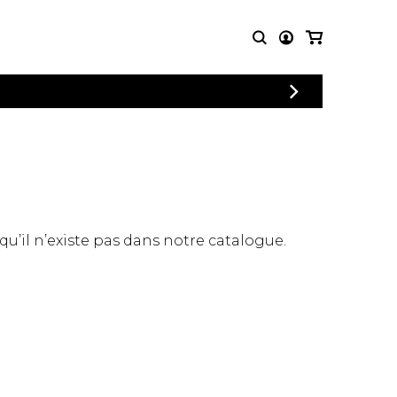
CONNEXION
PARTITIONS
AUTRES
INSCRIPTION
POUR
PRODUITS
ENSEMBLES
Articles promotionnels
Chœur
Cordes Knobloch
Concerto
Disques compacts et
Musique de chambre
DVDs
 qu’il n’existe pas dans notre catalogue.
Orchestre
Ouvrages théoriques
et livres
Quatuor de flûtes
Quatuor de saxophones