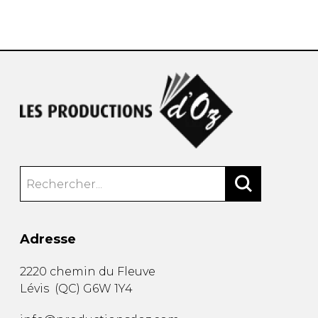
AUTRES PRODUITS
Adresse
2220 chemin du Fleuve
Lévis
(
QC
)
G6W 1Y4