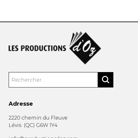
AUTRES PRODUITS
Adresse
2220 chemin du Fleuve
Lévis
(
QC
)
G6W 1Y4