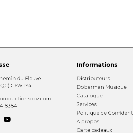
Hautbois
Luth
Mandoline
Orgue
Percussion
Piano
Saxophone
Trombone
Trompette
sse
Informations
Tuba
Ukulélé
chemin du Fleuve
Distributeurs
Violon
(
QC
)
G6W 1Y4
Doberman Musique
Violoncelle
Catalogue
Voix
productionsdoz.com
Services
34-8384
Politique de Confident
À propos
Carte cadeaux