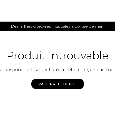
Des milliers d'œuvres musicales à portée de main
 et
TITIONS POUR GUITARE
PARTITIONS
POUR
AUTRES
es
INSTRUMENTS
Produit introuvable
seule
Alto
s
Basse électrique
s
 disponible. Il se peut qu’il ait été retiré, déplacé ou
Basson
s
Clarinette
s et plus
Clavecin
PAGE PRÉCÉDENTE
e de guitares
Contrebasse
e de guitares
Cor anglais
 pour guitare
Cor français
et un autre instrument
Flûte
 de chambre avec guitare
Harpe