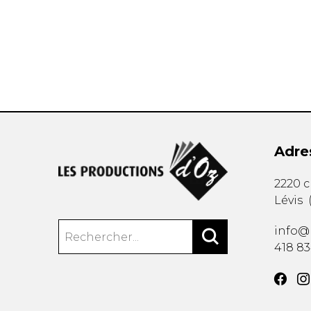
AUTRES PRODUITS
Adre
2220 
Lévis
info@
418 8