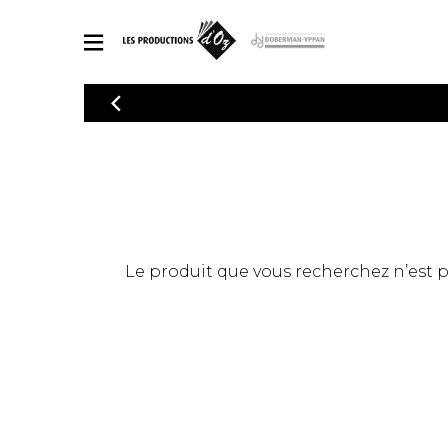
CATALOGUE
Explorez notre catalogue de partitions riche en œuvres originales
PAR
en arrangements de qualité.
Méthod
Guitare 
Explorez notre catalogue de partitions
2 guitare
riche en œuvres originales et en
arrangements de qualité.
3 guitare
PARTITIONS POUR GUITARE
Le produit que vous recherchez n’est pas
4 guitare
5 guitare
Ensembl
PARTITIONS POUR AUTRES INSTRUMENTS
Orchestr
Concerto
Guitare 
PARTITIONS POUR ENSEMBLES
Musique