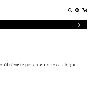
CONNEXION
PARTITIONS
AUTRES
INSCRIPTION
POUR
PRODUITS
ENSEMBLES
Articles promotionnels
Chœur
Cordes Knobloch
Concerto
Disques compacts et
Musique de chambre
DVDs
 qu’il n’existe pas dans notre catalogue.
Orchestre
Ouvrages théoriques
et livres
Quatuor de flûtes
Quatuor de saxophones