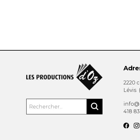
AUTRES PRODUITS
Adre
2220 
Lévis
info@
418 8