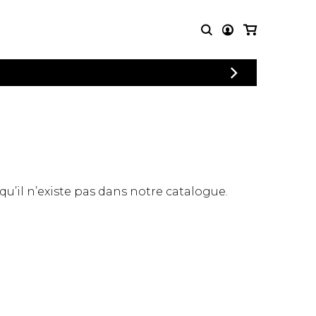
CONNEXION
PARTITIONS
AUTRES
INSCRIPTION
POUR
PRODUITS
ENSEMBLES
Articles promotionnels
Chœur
Cordes Knobloch
Concerto
Disques compacts et
Musique de chambre
DVDs
 qu’il n’existe pas dans notre catalogue.
Orchestre
Ouvrages théoriques
et livres
Quatuor de flûtes
Quatuor de saxophones