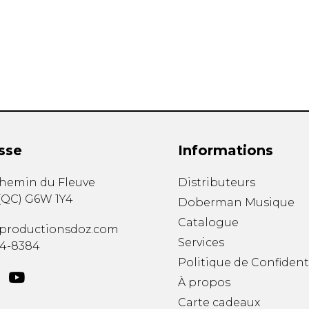
Hautbois
Luth
Mandoline
Orgue
Percussion
Piano
Saxophone
Trombone
Trompette
sse
Informations
Tuba
Ukulélé
chemin du Fleuve
Distributeurs
Violon
(
QC
)
G6W 1Y4
Doberman Musique
Violoncelle
Catalogue
Voix
productionsdoz.com
Services
34-8384
Politique de Confident
À propos
Carte cadeaux