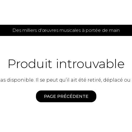
Des milliers d'œuvres musicales à portée de main
 et
TITIONS POUR GUITARE
PARTITIONS
POUR
AUTRES
es
INSTRUMENTS
Produit introuvable
seule
Alto
s
Basse électrique
s
 disponible. Il se peut qu’il ait été retiré, déplacé ou
Basson
s
Clarinette
s et plus
Clavecin
PAGE PRÉCÉDENTE
e de guitares
Contrebasse
e de guitares
Cor anglais
 pour guitare
Cor français
et un autre instrument
Flûte
 de chambre avec guitare
Harpe