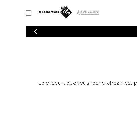
CATALOGUE
Explorez notre catalogue de partitions riche en œuvres originales
PAR
en arrangements de qualité.
Méthod
Guitare 
Explorez notre catalogue de partitions
2 guitare
riche en œuvres originales et en
arrangements de qualité.
3 guitare
PARTITIONS POUR GUITARE
Le produit que vous recherchez n’est pas
4 guitare
5 guitare
Ensembl
PARTITIONS POUR AUTRES INSTRUMENTS
Orchestr
Concerto
Guitare 
PARTITIONS POUR ENSEMBLES
Musique