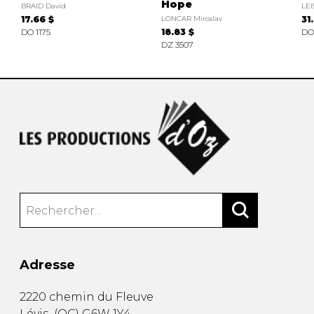
Hope
BRAID David
LEI
17.66 $
LONCAR Miroslav
31
DO 1175
18.83 $
DO
DZ 3507
Adresse
2220 chemin du Fleuve
Lévis
(
QC
)
G6W 1Y4