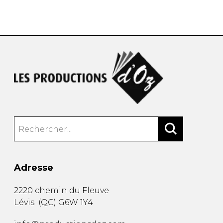
AUTRES PRODUITS
Adresse
2220 chemin du Fleuve
Lévis
(
QC
)
G6W 1Y4