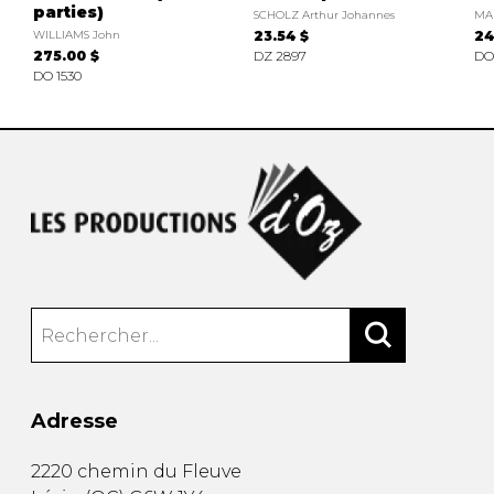
parties)
SCHOLZ Arthur Johannes
MA
WILLIAMS John
23.54 $
24
275.00 $
DZ 2897
DO
DO 1530
Adresse
2220 chemin du Fleuve